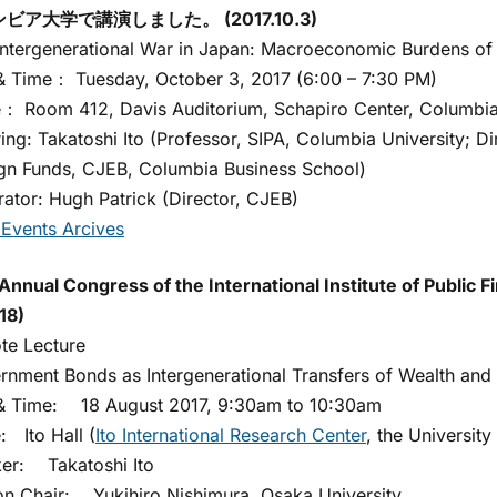
ビア大学で講演しました。 (2017.10.3)
tergenerational War in Japan: Macroeconomic Burdens o
Time： Tuesday, October 3, 2017 (6:00 – 7:30 PM)
Room 412, Davis Auditorium, Schapiro Center, Columbia 
ng: Takatoshi Ito (Professor, SIPA, Columbia University; 
gn Funds, CJEB, Columbia Business School)
or: Hugh Patrick (Director, CJEB)
Events Arcives
Annual Congress of the International Institute of Pub
18)
e Lecture
ment Bonds as Intergenerational Transfers of Wealth and L
 Time: 18 August 2017, 9:30am to 10:30am
Ito Hall (
Ito International Research Center
, the Universit
r: Takatoshi Ito
 Chair: Yukihiro Nishimura, Osaka University