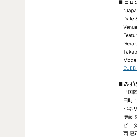
■ コロンビ
”Japan’
Date & 
Venue： 
Featur
Gerald 
Takatosh
Moderat
CJEB 
■ みずほ
「国際
日時： 2
パネリ
伊藤 
ピータ
西 惠正