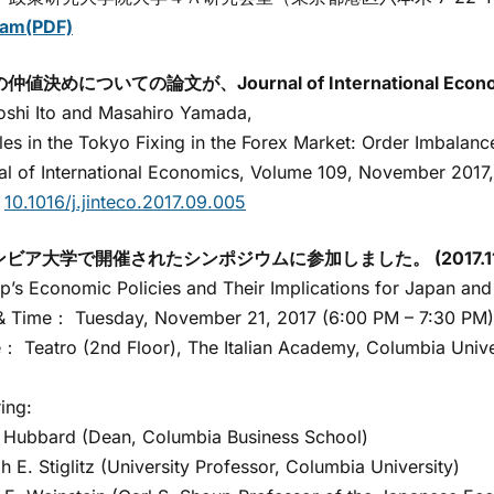
ram(PDF)
仲値決めについての論文が、Journal of International Eco
hi Ito and Masahiro Yamada,
s in the Tokyo Fixing in the Forex Market: Order Imbalance
 of International Economics, Volume 109, November 2017,
：
10.1016/j.jinteco.2017.09.005
ビア大学で開催されたシンポジウムに参加しました。 (2017.11.
s Economic Policies and Their Implications for Japan and
Time： Tuesday, November 21, 2017 (6:00 PM – 7:30 PM)
Teatro (2nd Floor), The Italian Academy, Columbia Unive
ing:
ubbard (Dean, Columbia Business School)
E. Stiglitz (University Professor, Columbia University)