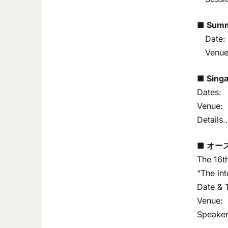
■ Summ
Date
Venu
■ Sing
Dates: 
Venue: 
Details..
■ オー
The 16t
“The int
Date & 
Venue: 
Speaker