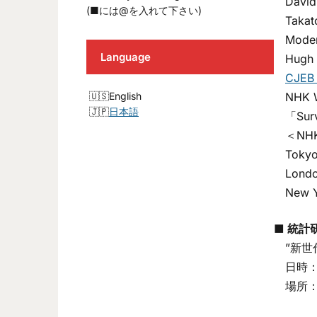
David E
(■には@を入れて下さい)
Takatosh
Modera
Language
Hugh Pa
CJEB 
English
NHK Wo
日本語
「Surviv
＜NHK
Tokyo: 
London:
New Yor
■ 統計
”新世
日時： 2
場所：