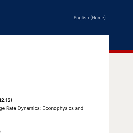
English (Home)
.15)
ange Rate Dynamics: Econophysics and
）