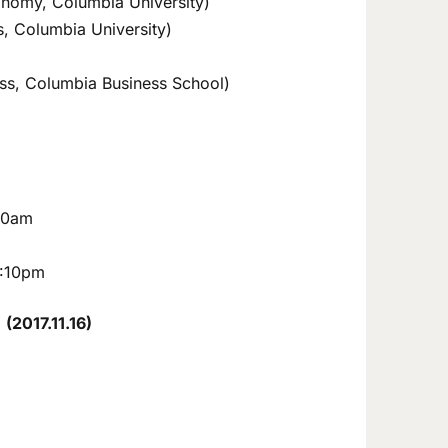
nomy, Columbia University)
s, Columbia University)
ss, Columbia Business School)
:10am
2:10pm
7.11.16)