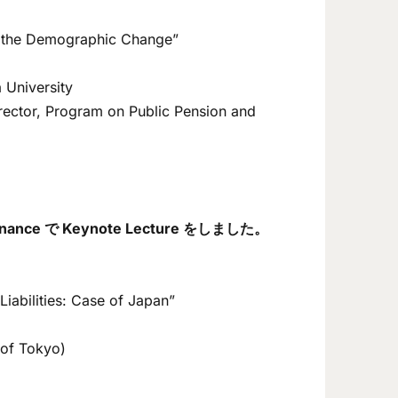
f the Demographic Change”
University
Director, Program on Public Pension and
lic Finance で Keynote Lecture をしました。
iabilities: Case of Japan”
y of Tokyo)