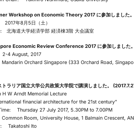
er Workshop on Economic Theory 2017 に参加しました。 (
: 2017年8月5日（土）
e: 北海道大学経済学部 経済棟3階 大会議室
apore Economic Review Conference 2017 に参加しました。 
2-4 August, 2017
Mandarin Orchard Singapore (333 Orchard Road, Singapo
ストラリア国立大学公共政策大学院で講演しました。 (2017.7.27
h H W Arndt Memorial Lecture
ernational financial architecture for the 21st century”
Time: Thursday 27 July 2017, 5.30PM to 7.00PM
Common Room, University House, 1 Balmain Crescent, A
: Takatoshi Ito