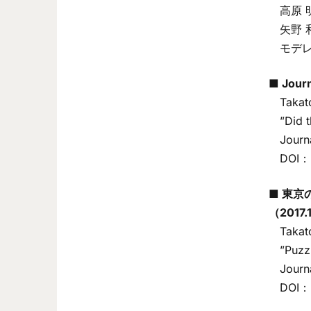
高原 
矢野 
モデレー
■ Jour
Takatos
”Did th
Journal
DOI
■ 東京の
（2017.
Takatos
”Puzzle
Journal
DOI