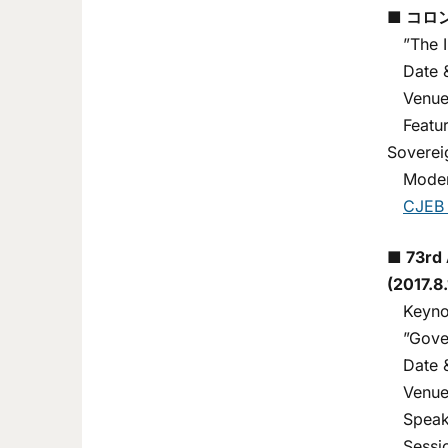
■
コロン
”The In
Date & 
Venue： 
Featuri
Soverei
Moderat
CJEB 
■ 73rd 
(2017.8.
Keynot
”Govern
Date &
Venue: 
Speake
Session