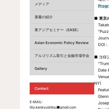
メディア
Prog
著書の紹介
■
東京の
Takatos
東アジアセミナー（EASE）
”Puzzle
Journal
Asian Economic Policy Review
DOI
アルゴリズム取引と金融市場学会
■
コロン
”Trump’
Gallery
Date & 
Venue： 
NY)
Contact
Featur
Glenn H
E-MAIL:
Joseph 
tito.kenkyushitsu■gmail.com