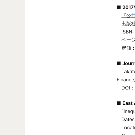
■ 20
『公共
出版社
ISBN: 
ページ数
定価： 
■ Jour
Takatos
Finance
DOI
■ Eas
”Inequa
Dates:
Locatio