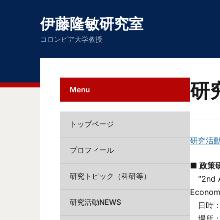
伊藤隆敏研究室
コロンビア大学教授
研究
Menu
トップページ
研究活
プロフィール
■ 政策研
研究トピック（科研等）
”2nd An
Econome
研究活動NEWS
日時： Fri
場所： 