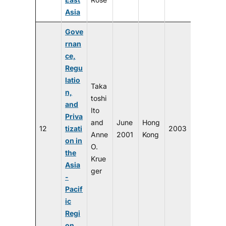
Asia
Gove
rnan
ce,
Regu
latio
Taka
n,
toshi
and
Ito
Priva
and
June
Hong
12
tizati
2003
Anne
2001
Kong
on in
O.
the
Krue
Asia
ger
-
Pacif
ic
Regi
on