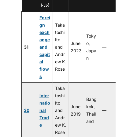
トル)
Forei
gn
Taka
exch
toshi
Toky
ange
Ito
June
o,
31
and
and
—
2023
Japa
capit
Andr
n
al
ew K.
flow
Rose
s
Taka
Inter
toshi
Bang
natio
Ito
June
kok,
30
nal
and
—
2019
Thail
Trad
Andr
and
e
ew K.
Rose