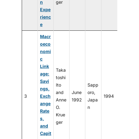
n
ger
Expe
rienc
e
Macr
oeco
nomi
c
Link
Taka
age:
toshi
Savi
Ito
Sapp
ngs,
and
June
oro,
3
Exch
1994
Anne
1992
Japa
ange
O.
n
Rate
Krue
s,
ger
and
Capit