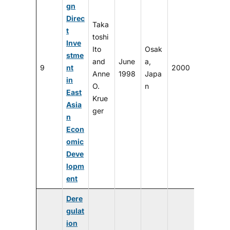
gn
Direc
Taka
t
toshi
Inve
Ito
Osak
stme
and
June
a,
9
nt
2000
Anne
1998
Japa
in
O.
n
East
Krue
Asia
ger
n
Econ
omic
Deve
lopm
ent
Dere
gulat
ion