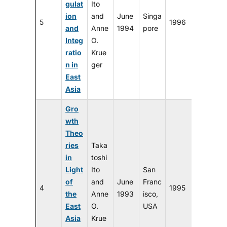
gulat
Ito
ion
and
June
Singa
5
1996
and
Anne
1994
pore
Integ
O.
ratio
Krue
n in
ger
East
Asia
Gro
wth
Theo
ries
Taka
in
toshi
Light
Ito
San
of
and
June
Franc
4
1995
the
Anne
1993
isco,
East
O.
USA
Asia
Krue