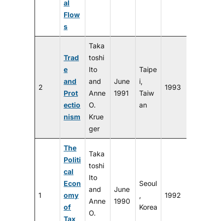
al
Flow
s
Taka
Trad
toshi
e
Ito
Taipe
and
and
June
i,
2
1993
Prot
Anne
1991
Taiw
ectio
O.
an
nism
Krue
ger
The
Taka
Politi
toshi
cal
Ito
Econ
Seoul
and
June
1
omy
,
1992
Anne
1990
of
Korea
O.
Tax