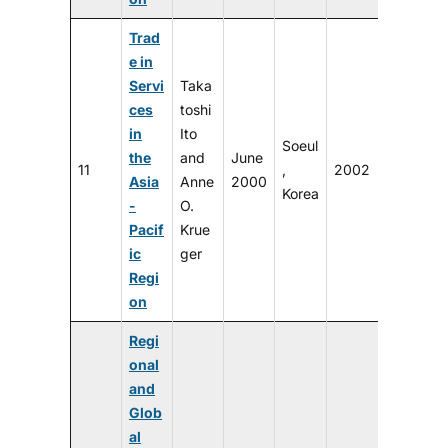
Trad
e in
Servi
Taka
ces
toshi
in
Ito
Soeul
the
and
June
11
,
2002
Asia
Anne
2000
Korea
-
O.
Pacif
Krue
ic
ger
Regi
on
Regi
onal
and
Glob
al