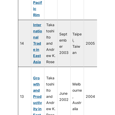
Pacif
ic
Rim
Inter
Taka
natio
toshi
Sept
Taipe
nal
Ito
emb
i,
14
Trad
and
2005
er
Taiw
e in
Andr
2003
an
East
ew K.
Asia
Rose
Gro
Taka
wth
toshi
Melb
and
Ito
ourne
June
13
Prod
and
,
2004
2002
uctiv
Andr
Austr
ity in
ew K.
alia
East
Rose