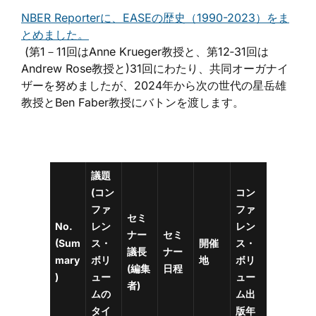
NBER Reporterに、EASEの歴史（1990-2023）をま
とめました。
(第1－11回はAnne Krueger教授と、第12‐31回は
Andrew Rose教授と)31回にわたり、共同オーガナイ
ザーを努めましたが、2024年から次の世代の星岳雄
教授とBen Faber教授にバトンを渡します。
議題
(コン
コン
ファ
ファ
セミ
No.
レン
レン
ナー
セミ
(Sum
ス・
開催
ス・
議長
ナー
mary
ボリ
地
ボリ
(編集
日程
)
ュー
ュー
者)
ムの
ム出
タイ
版年