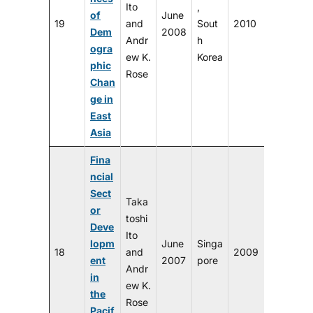
Ito
,
of
June
19
and
Sout
2010
Dem
2008
Andr
h
ogra
ew K.
Korea
phic
Rose
Chan
ge in
East
Asia
Fina
ncial
Sect
Taka
or
toshi
Deve
Ito
lopm
June
Singa
18
and
2009
ent
2007
pore
Andr
in
ew K.
the
Rose
Pacif